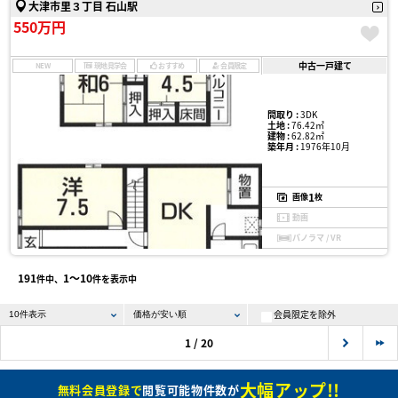
大津市里３丁目 石山駅
550万円
中古一戸建て
NEW
現地見学会
おすすめ
会員限定
間取り :
3DK
土地 :
76.42㎡
建物 :
62.82㎡
築年月 :
1976年10月
1
画像
枚
動画
パノラマ / VR
191
1〜10
件中、
件を表示中
会員限定を除外
1 / 20
大幅アップ!!
無料会員登録で
閲覧可能物件数が