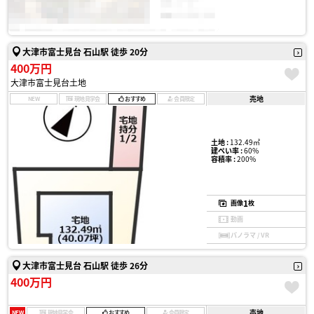
大津市富士見台 石山駅 徒歩 20分
400万円
大津市富士見台土地
売地
NEW
現地見学会
おすすめ
会員限定
土地 :
132.49㎡
建ぺい率 :
60%
容積率 :
200%
1
画像
枚
動画
パノラマ / VR
大津市富士見台 石山駅 徒歩 26分
400万円
売地
NEW
現地見学会
おすすめ
会員限定