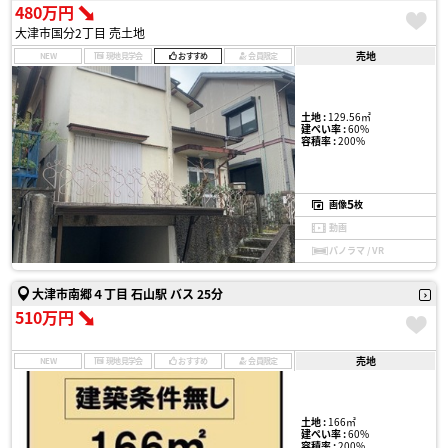
480万円
大津市国分2丁目 売土地
売地
NEW
現地見学会
おすすめ
会員限定
土地 :
129.56㎡
建ぺい率 :
60%
容積率 :
200%
5
画像
枚
動画
パノラマ / VR
大津市南郷４丁目 石山駅 バス 25分
510万円
売地
NEW
現地見学会
おすすめ
会員限定
土地 :
166㎡
建ぺい率 :
60%
容積率 :
200%