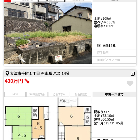
土地 :
109㎡
建ぺい率 :
60%
容積率 :
160%
11
画像
枚
動画
パノラマ / VR
大津市千町１丁目 石山駅 バス 14分
430万円
中古一戸建て
NEW
現地見学会
おすすめ
会員限定
間取り :
4K
土地 :
73.16㎡
建物 :
60.55㎡
築年月 :
1973年05月