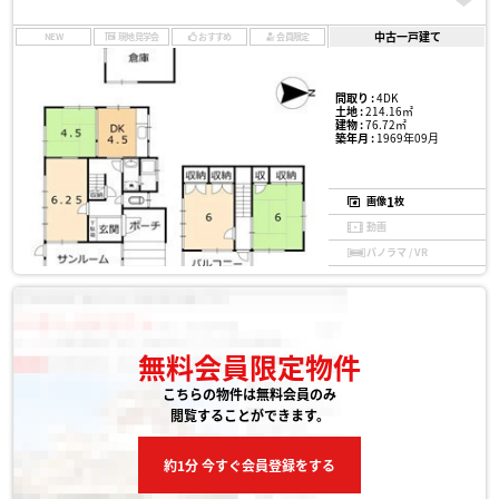
中古一戸建て
NEW
現地見学会
おすすめ
会員限定
間取り :
4DK
土地 :
214.16㎡
建物 :
76.72㎡
築年月 :
1969年09月
1
画像
枚
動画
パノラマ / VR
無料会員限定物件
こちらの物件は無料会員のみ
閲覧することができます。
約1分 今すぐ会員登録をする