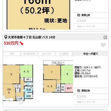
1
画像
枚
動画
パノラマ / VR
大津市南郷４丁目 石山駅 バス 14分
530万円
中古一戸建て
NEW
現地見学会
おすすめ
会員限定
間取り :
5DK＋S（納戸）
土地 :
244.7㎡
建物 :
99.68㎡
築年月 :
1975年04月
1
画像
枚
動画
パノラマ / VR