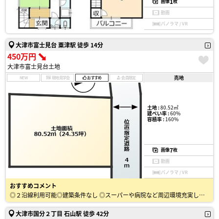
1
画像
枚
動画
パノラマ / VR
大津市富士見台 粟津駅 徒歩 14分
450万円
大津市富士見台土地
売地
NEW
現地見学会
おすすめ
会員限定
土地 :
80.52㎡
建ぺい率 :
60%
容積率 :
160%
7
画像
枚
動画
パノラマ / VR
おすすめコメント
◎２沿線利用可能◎建築条件なし ◎スーパーや病院など周辺環境充実しています！
大津市国分２丁目 石山駅 徒歩 42分