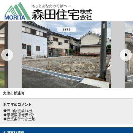
1/22
大津市杉浦町
おすすめコメント
◆石山駅徒歩14分
◆京阪粟津徒歩3分
◆建築条件付き土地
大津市杉浦町