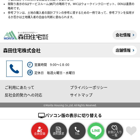
間取り表示のSはサービスルーム(納戸)の略称です。WICはウォークインクローゼット、DENは書斎の
略称です。
参考プランは、土地の購入者の設計プランの参考に資するための一例であって、参考プランを採用す
るか否かは土地購入者の自由な判断に委ねられます。
会社情報
森田住宅株式会社
店舗情報
営業時間 9:00～1８:00
定休日 毎週火曜日・水曜日
ご利用にあたって
プライバシーポリシー
反社会的勢力への対応
サイトマップ
©Morita Housing Co.,Ltd. All Rights Reserved.
パソコン版の表示に切り替える
お気に入り
会員登録
資料請求
TEL
一覧