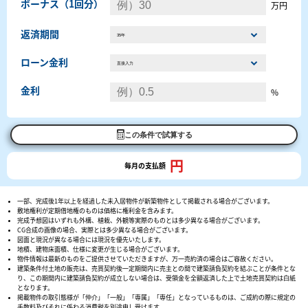
ボーナス（1回分）
万円
返済期間
ローン金利
金利
%
この条件で試算する
円
毎月の支払額
一部、完成後1年以上を経過した未入居物件が新築物件として掲載される場合がございます。
敷地権利が定期借地権のものは価格に権利金を含みます。
完成予想図はいずれも外構、植栽、外観等実際のものとは多少異なる場合がございます。
CG合成の画像の場合、実際とは多少異なる場合がございます。
図面と現況が異なる場合には現況を優先いたします。
地積、建物床面積、仕様に変更が生じる場合がございます。
物件情報は最新のものをご提供させていただきますが、万一売約済の場合はご容赦ください。
建築条件付土地の販売は、売買契約後一定期間内に売主との間で建築請負契約を結ぶことが条件とな
り、この期間内に建築請負契約が成立しない場合は、受領金を全額返済した上で土地売買契約は白紙
となります。
掲載物件の取引態様が「仲介」「一般」「専属」「専任」となっているものは、ご成約の際に規定の
手数料及びそれに係わる消費税を別途申し受けます。