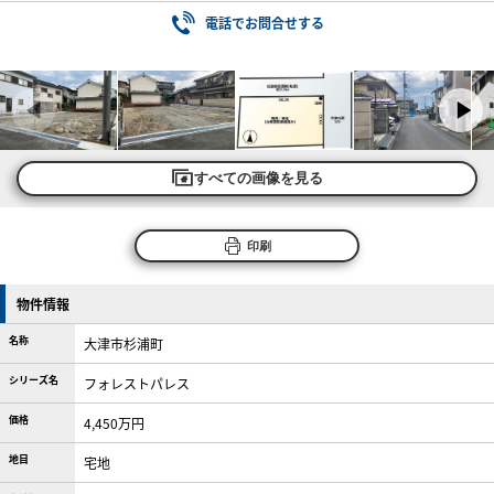
電話でお問合せする
すべての画像を見る
印刷
物件情報
名称
大津市杉浦町
シリーズ名
フォレストパレス
価格
4,450万円
地目
宅地