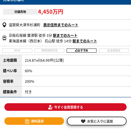
4,450万円
分譲売地
滋賀県大津市杉浦町
表示住所までのルート
京阪石坂線 粟津駅 徒歩 3分
駅までのルート
東海道本線（西日本） 石山駅 徒歩 14分
駅までのルート
NEW
現地見学会
おすすめ
会員限定
土地面積
214.87㎡(64.99坪)[公簿]
建ぺい率
60%
容積率
200%
建築条件
付き
今すぐ会員登録する
資料請求
お気に入りに追加