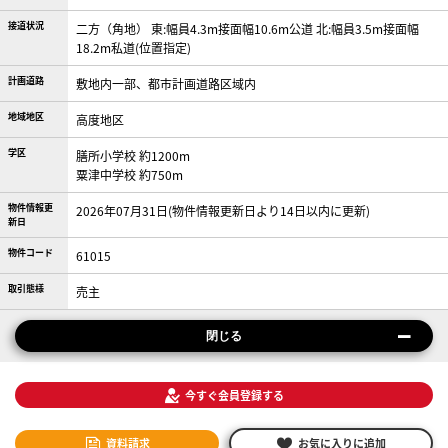
接道状況
二方（角地） 東:幅員4.3m接面幅10.6m公道 北:幅員3.5m接面幅
18.2m私道(位置指定)
計画道路
敷地内一部、都市計画道路区域内
地域地区
高度地区
学区
膳所小学校 約1200m
粟津中学校 約750m
物件情報更
2026年07月31日(物件情報更新日より14日以内に更新)
新日
物件コード
61015
取引態様
売主
閉じる
今すぐ会員登録する
資料請求
お気に入りに追加