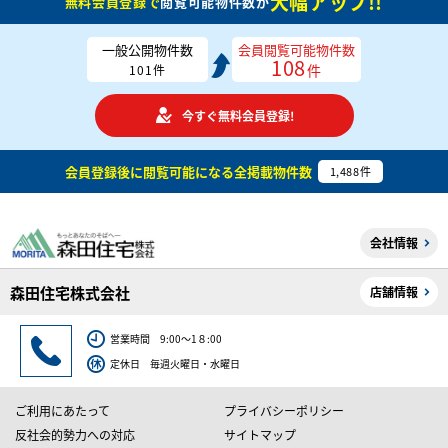
大幅アップ!!
無料会員登録で
閲覧可能物件数が
一般公開物件数
会員閲覧可能物件数
108
件
101
件
今すぐ無料会員登録!
会員登録後に閲覧可能になる
全掲載物件数
1,488
件
会社情報
森田住宅株式会社
店舗情報
営業時間 9:00～1８:00
定休日 毎週火曜日・水曜日
ご利用にあたって
プライバシーポリシー
反社会的勢力への対応
サイトマップ