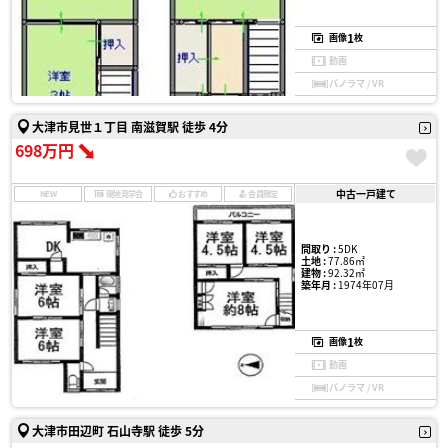
1
画像
枚
動画
パノラマ / VR
大津市見世１丁目 南滋賀駅 徒歩 4分
698万円
中古一戸建て
NEW
現地見学会
おすすめ
会員限定
間取り :
5DK
土地 :
77.86㎡
建物 :
92.32㎡
築年月 :
1974年07月
1
画像
枚
動画
パノラマ / VR
大津市田辺町 石山寺駅 徒歩 5分