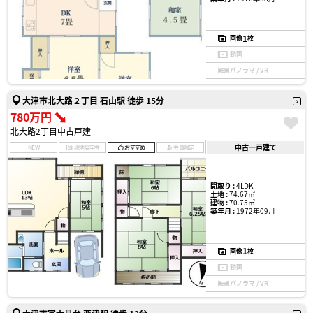
1
画像
枚
動画
パノラマ / VR
大津市北大路２丁目 石山駅 徒歩 15分
780万円
北大路2丁目中古戸建
中古一戸建て
NEW
現地見学会
おすすめ
会員限定
間取り :
4LDK
土地 :
74.67㎡
建物 :
70.75㎡
築年月 :
1972年09月
1
画像
枚
動画
パノラマ / VR