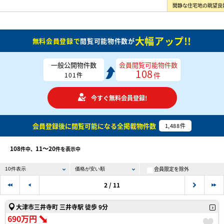
大幅アップ!!
無料会員登録で
閲覧可能物件数が
一般公開物件数
会員閲覧可能物件数
108
件
101
件
今すぐ無料会員登録!
会員登録後に閲覧可能になる
全掲載物件数
1,488
件
108
11〜20
件中、
件を表示中
会員限定を除外
2 / 11
大津市三井寺町 三井寺駅 徒歩 9分
690万円