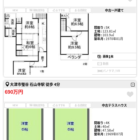
中古一戸建て
NEW
現地見学会
おすすめ
会員限定
間取り :
5K
土地 :
123.81㎡
建物 :
103.9㎡
築年月 :
1970年01月
1
画像
枚
動画
パノラマ / VR
大津市螢谷 石山寺駅 徒歩 4分
690万円
中古テラスハウス
NEW
現地見学会
おすすめ
会員限定
間取り :
4K
土地 :
40㎡
建物 :
47.58㎡
築年月 :
1969年07月