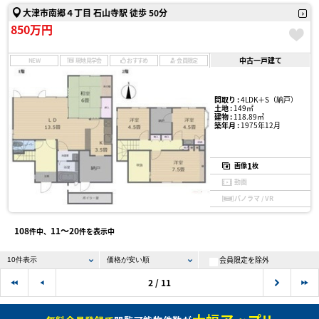
大津市南郷４丁目 石山寺駅 徒歩 50分
850万円
中古一戸建て
NEW
現地見学会
おすすめ
会員限定
間取り :
4LDK＋S（納戸）
土地 :
149㎡
建物 :
118.89㎡
築年月 :
1975年12月
1
画像
枚
動画
パノラマ / VR
108
11〜20
件中、
件を表示中
会員限定を除外
2 / 11