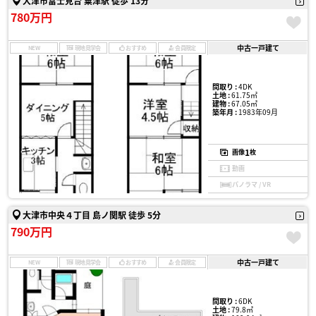
大津市富士見台 粟津駅 徒歩 13分
780万円
中古一戸建て
NEW
現地見学会
おすすめ
会員限定
間取り :
4DK
土地 :
61.75㎡
建物 :
67.05㎡
築年月 :
1983年09月
1
画像
枚
動画
パノラマ / VR
大津市中央４丁目 島ノ関駅 徒歩 5分
790万円
中古一戸建て
NEW
現地見学会
おすすめ
会員限定
間取り :
6DK
土地 :
79.8㎡