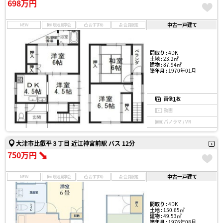
698万円
中古一戸建て
NEW
現地見学会
おすすめ
会員限定
間取り :
4DK
土地 :
23.2㎡
建物 :
87.94㎡
築年月 :
1970年01月
1
画像
枚
動画
パノラマ / VR
大津市比叡平３丁目 近江神宮前駅 バス 12分
750万円
中古一戸建て
NEW
現地見学会
おすすめ
会員限定
間取り :
4DK
土地 :
150.65㎡
建物 :
49.53㎡
築年月 :
1976年08月