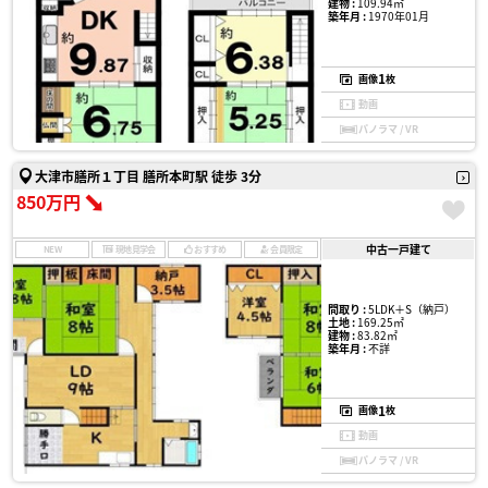
建物 :
109.94㎡
築年月 :
1970年01月
1
画像
枚
動画
パノラマ / VR
大津市膳所１丁目 膳所本町駅 徒歩 3分
850万円
中古一戸建て
NEW
現地見学会
おすすめ
会員限定
間取り :
5LDK＋S（納戸）
土地 :
169.25㎡
建物 :
83.82㎡
築年月 :
不詳
1
画像
枚
動画
パノラマ / VR