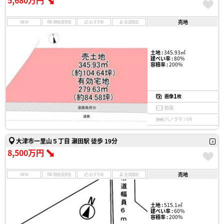
5,680万円
売地
NEW
現地見学会
おすすめ
会員限定
土地 :
345.93㎡
建ぺい率 :
80%
容積率 :
200%
1
画像
枚
動画
パノラマ / VR
大津市一里山５丁目 瀬田駅 徒歩 19分
8,500万円
売地
NEW
現地見学会
おすすめ
会員限定
土地 :
515.1㎡
建ぺい率 :
60%
容積率 :
200%