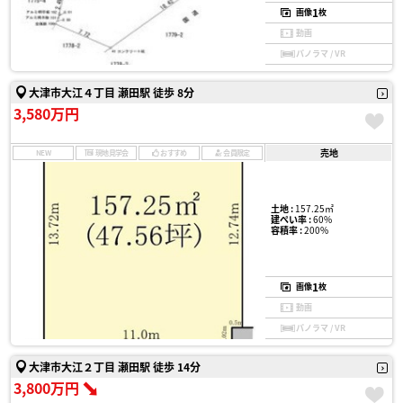
1
画像
枚
動画
パノラマ / VR
大津市大江４丁目 瀬田駅 徒歩 8分
3,580万円
売地
NEW
現地見学会
おすすめ
会員限定
土地 :
157.25㎡
建ぺい率 :
60%
容積率 :
200%
1
画像
枚
動画
パノラマ / VR
大津市大江２丁目 瀬田駅 徒歩 14分
3,800万円