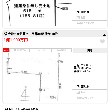
1
画像
枚
動画
パノラマ / VR
大津市大将軍２丁目 瀬田駅 徒歩 10分
1億1,900万円
売地
NEW
現地見学会
おすすめ
会員限定
土地 :
653.29㎡
建ぺい率 :
60%
容積率 :
200%
1
画像
枚
動画
パノラマ / VR
41
31〜40
件中、
件を表示中