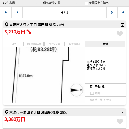
会員限定を除外
4 / 5
大津市大江３丁目 瀬田駅 徒歩 20分
3,210万円
売地
NEW
現地見学会
おすすめ
会員限定
土地 :
199.4㎡
建ぺい率 :
60%
容積率 :
160%
1
画像
枚
動画
パノラマ / VR
大津市一里山３丁目 瀬田駅 徒歩 15分
3,380万円