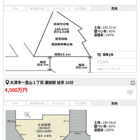
売地
NEW
現地見学会
おすすめ
会員限定
土地 :
245.67㎡
建ぺい率 :
60%
容積率 :
200%
1
画像
枚
動画
パノラマ / VR
大津市一里山１丁目 瀬田駅 徒歩 10分
4,500万円
売地
NEW
現地見学会
おすすめ
会員限定
土地 :
186.66㎡
建ぺい率 :
60%
容積率 :
200%