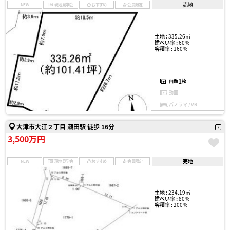
売地
NEW
現地見学会
おすすめ
会員限定
土地 :
335.26㎡
建ぺい率 :
60%
容積率 :
160%
1
画像
枚
動画
パノラマ / VR
大津市大江２丁目 瀬田駅 徒歩 16分
3,500万円
売地
NEW
現地見学会
おすすめ
会員限定
土地 :
234.19㎡
建ぺい率 :
80%
容積率 :
200%