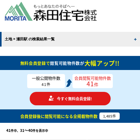
土地 × 瀬田駅 の検索結果一覧
大幅アップ!!
無料会員登録で
閲覧可能物件数が
一般公開物件数
会員閲覧可能物件数
41
件
41
件
今すぐ無料会員登録!
会員登録後に閲覧可能になる
全掲載物件数
1,485
件
41
31〜40
件中、
件を表示中