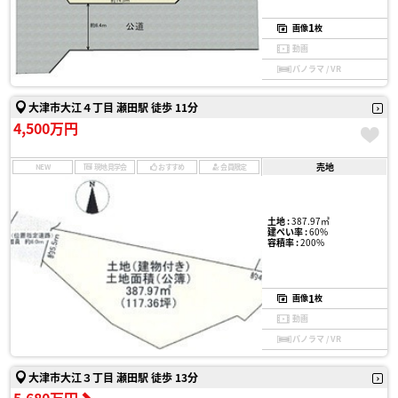
1
画像
枚
動画
パノラマ / VR
大津市大江４丁目 瀬田駅 徒歩 11分
4,500万円
売地
NEW
現地見学会
おすすめ
会員限定
土地 :
387.97㎡
建ぺい率 :
60%
容積率 :
200%
1
画像
枚
動画
パノラマ / VR
大津市大江３丁目 瀬田駅 徒歩 13分