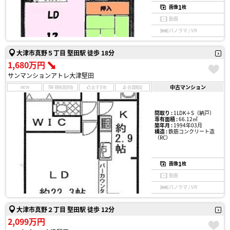
1
画像
枚
動画
パノラマ / VR
大津市真野５丁目 堅田駅 徒歩 18分
1,680万円
サンマンションアトレ大津堅田
中古マンション
NEW
現地見学会
おすすめ
会員限定
間取り :
1LDK＋S（納戸）
専有面積 :
66.12㎡
築年月 :
1994年03月
構造 :
鉄筋コンクリート造
（RC）
1
画像
枚
動画
パノラマ / VR
大津市真野２丁目 堅田駅 徒歩 12分
2,099万円