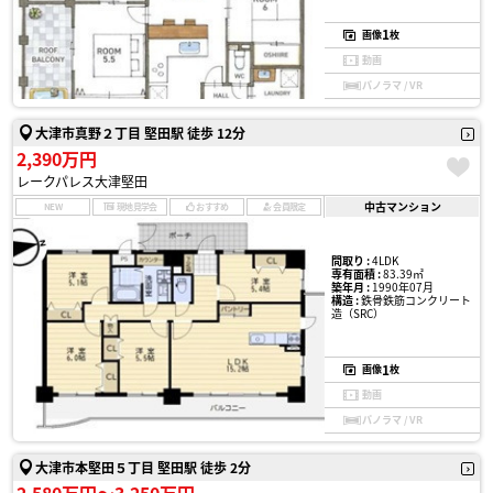
1
画像
枚
動画
パノラマ / VR
大津市真野２丁目 堅田駅 徒歩 12分
2,390万円
レークパレス大津堅田
中古マンション
NEW
現地見学会
おすすめ
会員限定
間取り :
4LDK
専有面積 :
83.39㎡
築年月 :
1990年07月
構造 :
鉄骨鉄筋コンクリート
造（SRC）
1
画像
枚
動画
パノラマ / VR
大津市本堅田５丁目 堅田駅 徒歩 2分