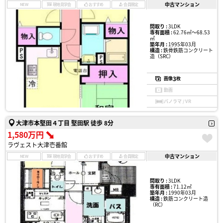
中古マンション
NEW
現地見学会
おすすめ
会員限定
間取り :
3LDK
専有面積 :
62.76㎡〜68.53
㎡
築年月 :
1995年03月
構造 :
鉄骨鉄筋コンクリート
造（SRC）
3
画像
枚
動画
パノラマ / VR
大津市本堅田４丁目 堅田駅 徒歩 8分
1,580万円
ラヴェスト大津壱番館
中古マンション
NEW
現地見学会
おすすめ
会員限定
間取り :
3LDK
専有面積 :
71.12㎡
築年月 :
1990年03月
構造 :
鉄筋コンクリート造
（RC）