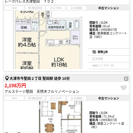
レークパレス大津堅田 ７０２
中古マンション
NEW
現地見学会
おすすめ
会員限定
間取り :
3LDK
専有面積 :
81㎡
築年月 :
1990年07月
構造 :
鉄骨鉄筋コンクリート
造（SRC）
1
画像
枚
動画
パノラマ / VR
大津市今堅田２丁目 堅田駅 徒歩 10分
2,198万円
アルステージ堅田 天然木フルリノベーション
中古マンション
NEW
現地見学会
おすすめ
会員限定
間取り :
3LDK
専有面積 :
71.59㎡
築年月 :
1995年07月
構造 :
鉄筋コンクリート造
（RC）