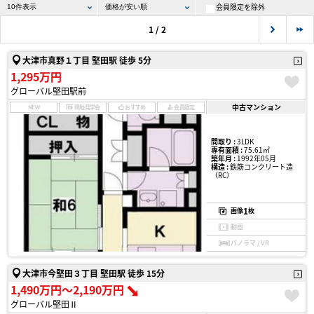
会員限定を除外
1 / 2
大津市真野１丁目 堅田駅 徒歩 5分
1,295万円
グローバル堅田駅前
中古マンション
NEW
現地見学会
おすすめ
会員限定
間取り :
3LDK
専有面積 :
75.61㎡
築年月 :
1992年05月
構造 :
鉄筋コンクリート造
（RC）
1
画像
枚
動画
パノラマ / VR
大津市今堅田３丁目 堅田駅 徒歩 15分
1,490万円〜2,190万円
グローバル堅田Ⅱ