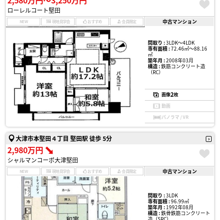
2,580万円〜3,250万円
ローレルコート堅田
中古マンション
NEW
現地見学会
おすすめ
会員限定
間取り :
3LDK〜4LDK
専有面積 :
72.46㎡〜88.16
㎡
築年月 :
2008年03月
構造 :
鉄筋コンクリート造
（RC）
2
画像
枚
動画
パノラマ / VR
大津市本堅田４丁目 堅田駅 徒歩 5分
2,980万円
シャルマンコーポ大津堅田
中古マンション
NEW
現地見学会
おすすめ
会員限定
間取り :
3LDK
専有面積 :
96.99㎡
築年月 :
1992年08月
構造 :
鉄骨鉄筋コンクリート
造（SRC）