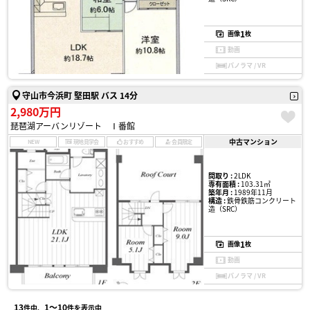
1
画像
枚
動画
パノラマ / VR
守山市今浜町 堅田駅 バス 14分
2,980万円
琵琶湖アーバンリゾート Ⅰ番館
中古マンション
NEW
現地見学会
おすすめ
会員限定
間取り :
2LDK
専有面積 :
103.31㎡
築年月 :
1989年11月
構造 :
鉄骨鉄筋コンクリート
造（SRC）
1
画像
枚
動画
パノラマ / VR
13
1〜10
件中、
件を表示中