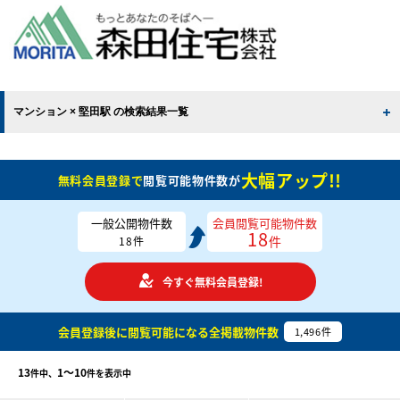
マンション × 堅田駅 の検索結果一覧
大幅アップ!!
無料会員登録で
閲覧可能物件数が
一般公開物件数
会員閲覧可能物件数
18
件
18
件
今すぐ無料会員登録!
会員登録後に閲覧可能になる
全掲載物件数
1,496
件
13
1〜10
件中、
件を表示中