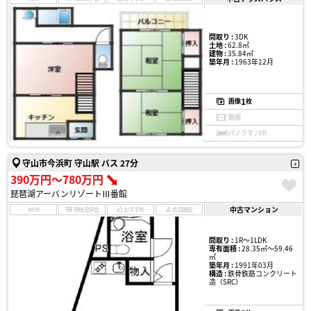
間取り :
3DK
土地 :
62.8㎡
建物 :
35.84㎡
築年月 :
1963年12月
1
画像
枚
動画
パノラマ / VR
守山市今浜町 守山駅 バス 27分
390万円〜780万円
琵琶湖アーバンリゾートⅢ番館
中古マンション
NEW
現地見学会
おすすめ
会員限定
間取り :
1R〜1LDK
専有面積 :
28.35㎡〜59.46
㎡
築年月 :
1991年03月
構造 :
鉄骨鉄筋コンクリート
造（SRC）