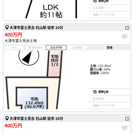
2
画像
枚
動画
パノラマ / VR
大津市富士見台 石山駅 徒歩 20分
400万円
大津市富士見台土地
売地
NEW
現地見学会
おすすめ
会員限定
土地 :
132.49㎡
建ぺい率 :
60%
容積率 :
200%
1
画像
枚
動画
パノラマ / VR
大津市富士見台 石山駅 徒歩 26分
400万円