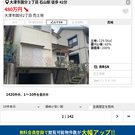
大津市国分２丁目 石山駅 徒歩 42分
480万円
大津市国分2丁目 売土地
売地
NEW
現地見学会
おすすめ
会員限定
土地 :
129.56㎡
建ぺい率 :
60%
容積率 :
200%
5
画像
枚
動画
パノラマ / VR
1420
1〜10
件中、
件を表示中
会員限定を除外
1 / 142
大幅アップ!!
無料会員登録で
閲覧可能物件数が