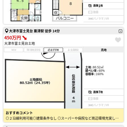
1
画像
枚
動画
パノラマ / VR
大津市富士見台 粟津駅 徒歩 14分
450万円
大津市富士見台土地
売地
NEW
現地見学会
おすすめ
会員限定
土地 :
80.52㎡
建ぺい率 :
60%
容積率 :
160%
7
画像
枚
動画
パノラマ / VR
おすすめコメント
◎２沿線利用可能◎建築条件なし ◎スーパーや病院など周辺環境充実しています！