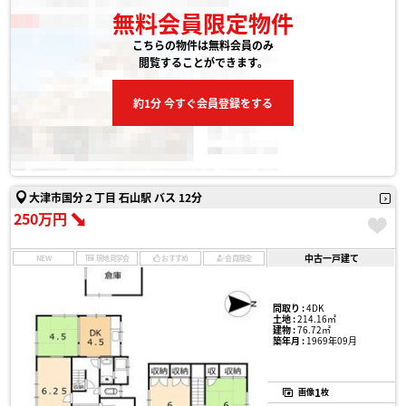
無料会員限定物件
こちらの物件は無料会員のみ
閲覧することができます。
約1分 今すぐ会員登録をする
大津市国分２丁目 石山駅 バス 12分
250万円
中古一戸建て
NEW
現地見学会
おすすめ
会員限定
間取り :
4DK
土地 :
214.16㎡
建物 :
76.72㎡
築年月 :
1969年09月
1
画像
枚