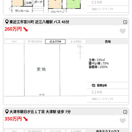
動画
パノラマ / VR
東近江市宮川町 近江八幡駅 バス 45分
260万円
売地
NEW
現地見学会
おすすめ
会員限定
土地 :
195㎡
建ぺい率 :
70%
容積率 :
200%
9
画像
枚
動画
パノラマ / VR
大津市朝日が丘１丁目 大津駅 徒歩 7分
350万円
中古テラスハウス
NEW
現地見学会
おすすめ
会員限定