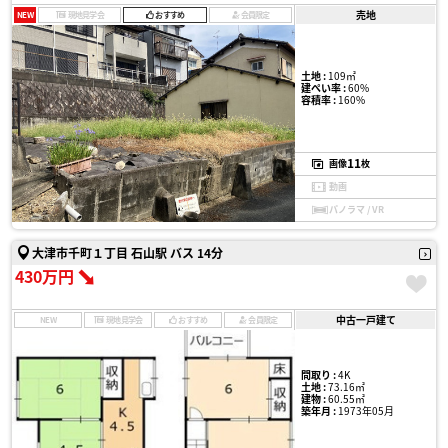
売地
NEW
現地見学会
おすすめ
会員限定
土地 :
109㎡
建ぺい率 :
60%
容積率 :
160%
11
画像
枚
動画
パノラマ / VR
大津市千町１丁目 石山駅 バス 14分
430万円
中古一戸建て
NEW
現地見学会
おすすめ
会員限定
間取り :
4K
土地 :
73.16㎡
建物 :
60.55㎡
築年月 :
1973年05月