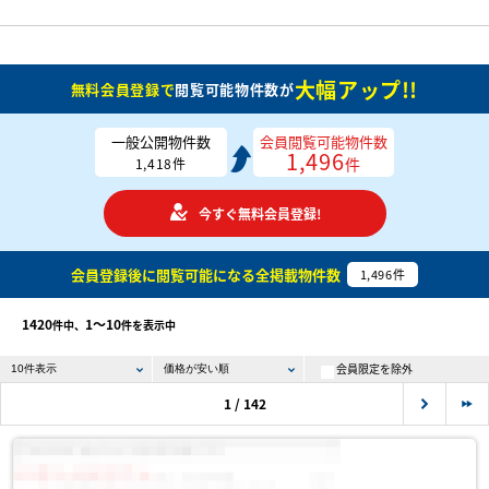
大幅アップ!!
無料会員登録で
閲覧可能物件数が
一般公開物件数
会員閲覧可能物件数
1,496
件
1,418
件
今すぐ無料会員登録!
会員登録後に閲覧可能になる
全掲載物件数
1,496
件
1420
1〜10
件中、
件を表示中
会員限定を除外
1 / 142