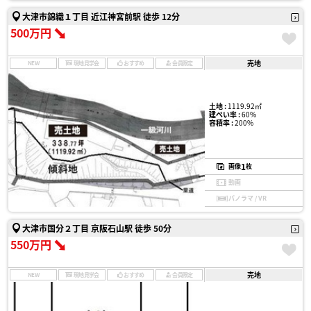
大津市錦織１丁目 近江神宮前駅 徒歩 12分
500万円
売地
NEW
現地見学会
おすすめ
会員限定
土地 :
1119.92㎡
建ぺい率 :
60%
容積率 :
200%
1
画像
枚
動画
パノラマ / VR
大津市国分２丁目 京阪石山駅 徒歩 50分
550万円
売地
NEW
現地見学会
おすすめ
会員限定