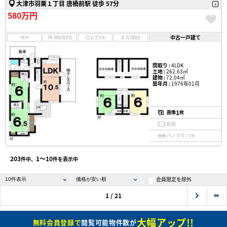
大津市羽栗１丁目 唐橋前駅 徒歩 57分
580万円
中古一戸建て
NEW
現地見学会
おすすめ
会員限定
間取り :
4LDK
土地 :
262.63㎡
建物 :
72.04㎡
築年月 :
1976年01月
1
画像
枚
動画
パノラマ / VR
203
1〜10
件中、
件を表示中
会員限定を除外
1 / 21
大幅アップ!!
無料会員登録で
閲覧可能物件数が