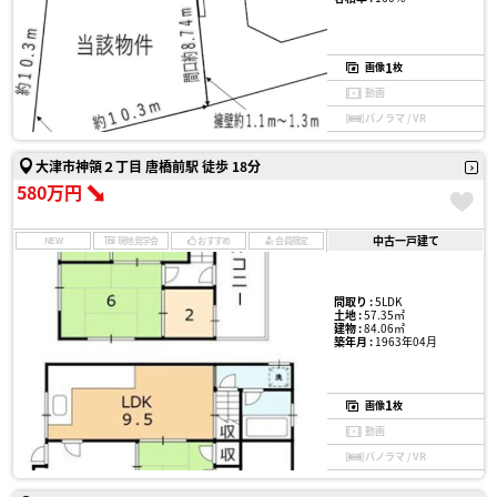
1
画像
枚
動画
パノラマ / VR
大津市神領２丁目 唐橋前駅 徒歩 18分
580万円
中古一戸建て
NEW
現地見学会
おすすめ
会員限定
間取り :
5LDK
土地 :
57.35㎡
建物 :
84.06㎡
築年月 :
1963年04月
1
画像
枚
動画
パノラマ / VR