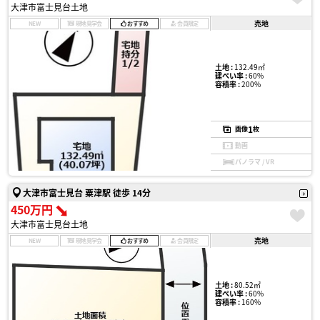
大津市富士見台土地
売地
NEW
現地見学会
おすすめ
会員限定
土地 :
132.49㎡
建ぺい率 :
60%
容積率 :
200%
1
画像
枚
動画
パノラマ / VR
大津市富士見台 粟津駅 徒歩 14分
450万円
大津市富士見台土地
売地
NEW
現地見学会
おすすめ
会員限定
土地 :
80.52㎡
建ぺい率 :
60%
容積率 :
160%