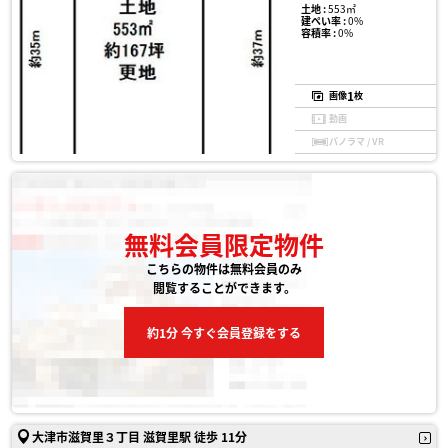
土地 :
553㎡
建ぺい率 :
0%
容積率 :
0%
1
画像
枚
動画
パノラマ / VR
無料会員限定物件
こちらの物件は無料会員のみ
閲覧することができます。
約1分 今すぐ会員登録をする
大津市滋賀里３丁目 滋賀里駅 徒歩 11分