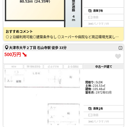
7
画像
枚
動画
パノラマ / VR
おすすめコメント
◎２沿線利用可能◎建築条件なし ◎スーパーや病院など周辺環境充実しています！
大津市大平２丁目 石山寺駅 徒歩 33分
500万円
中古一戸建て
NEW
現地見学会
おすすめ
会員限定
間取り :
5LDK
土地 :
216.53㎡
建物 :
105.48㎡
築年月 :
1972年03月
1
画像
枚
動画
パノラマ / VR