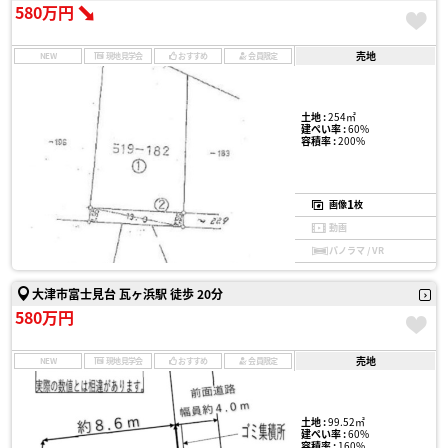
580万円
売地
NEW
現地見学会
おすすめ
会員限定
土地 :
254㎡
建ぺい率 :
60%
容積率 :
200%
1
画像
枚
動画
パノラマ / VR
大津市富士見台 瓦ヶ浜駅 徒歩 20分
580万円
売地
NEW
現地見学会
おすすめ
会員限定
土地 :
99.52㎡
建ぺい率 :
60%
容積率 :
160%