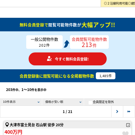
大幅アップ!!
無料会員登録で
閲覧可能物件数が
一般公開物件数
会員閲覧可能物件数
213
件
202
件
今すぐ無料会員登録!
会員登録後に閲覧可能になる
全掲載物件数
1,485
件
203
1〜10
件中、
件を表示中
会員限定を除外
1 / 21
大津市富士見台 石山駅 徒歩 20分
400万円